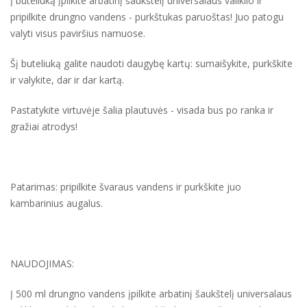
Į buteliuką įpilkite arbatinį šaukštelį universalaus valiklio ir
pripilkite drungno vandens - purkštukas paruoštas! Juo patogu
valyti visus paviršius namuose.
Šį buteliuką galite naudoti daugybę kartų: sumaišykite, purkškite
ir valykite, dar ir dar kartą.
Pastatykite virtuvėje šalia plautuvės - visada bus po ranka ir
gražiai atrodys!
Patarimas: pripilkite švaraus vandens ir purkškite juo
kambarinius augalus.
NAUDOJIMAS:
Į 500 ml drungno vandens įpilkite arbatinį šaukštelį universalaus