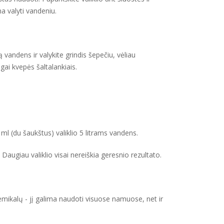
a valyti vandeniu.
rą vandens ir valykite grindis šepečiu, vėliau
gai kvepės šaltalankiais.
l (du šaukštus) valiklio 5 litrams vandens.
Daugiau valiklio visai nereiškia geresnio rezultato.
ikalų - jį galima naudoti visuose namuose, net ir