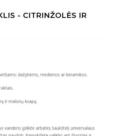
LIS - CITRINŽOLĖS IR
aviršiams: dažytiems, medienos ar keramikos.
raktais.
rą ir malonų kvapą.
o vandens įpilkite arbatinį šaukštelį universalaus
štas naudoti. Papurkškite valiklio ant šluostės ir