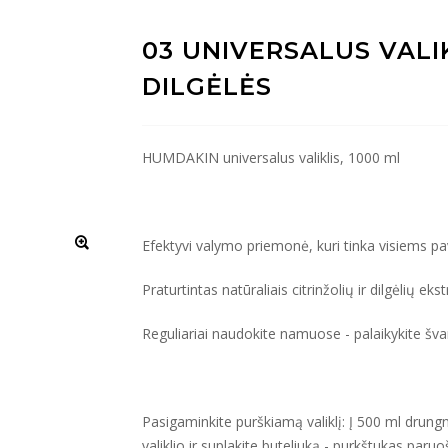
03 UNIVERSALUS VALIK
DILGĖLĖS
HUMDAKIN universalus valiklis, 1000 ml
Efektyvi valymo priemonė, kuri tinka visiems p
Praturtintas natūraliais citrinžolių ir dilgėlių ekst
Reguliariai naudokite namuose - palaikykite šva
Pasigaminkite purškiamą valiklį: Į 500 ml drungn
valiklio ir suplakite buteliuką - purkštukas paruo