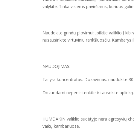
valykite. Tinka visiems paviršiams, kuriuos galim
Naudokite grindų plovimui: įpilkite valiklio į kibi
nusausinkite virtuviniu rankšluosčiu. Kambarys il
NAUDOJIMAS:
Tai yra koncentratas. Dozavimas: naudokite 30 m
Dozuodami nepersistenkite ir tausokite aplinką. 
HUMDAKIN valiklio sudėtyje nėra agresyvių chem
vaikų kambariuose.