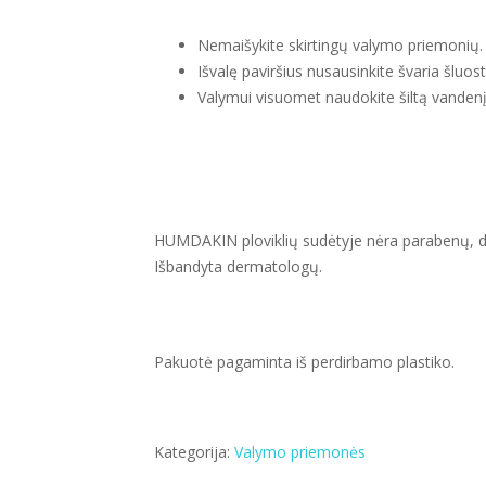
Nemaišykite skirtingų valymo priemonių.
Išvalę paviršius nusausinkite švaria šluost
Valymui visuomet naudokite šiltą vandenį
HUMDAKIN ploviklių sudėtyje nėra parabenų, da
Išbandyta dermatologų.
Pakuotė pagaminta iš perdirbamo plastiko.
Kategorija:
Valymo priemonės