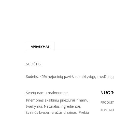
APRAŠYMAS
SUDĖTIS:
Sudėtis: <5% nejoninių paviršiaus aktyviųjų medžiagų,
Švarių namų malonumas!
NUOR
Priemonės skalbinių priežiūrai ir namų
PRODUKT
tvarkymui. Natūralūs ingredientai,
KONTAKT
švelnūs kvapai, gražus dizainas. Prekių