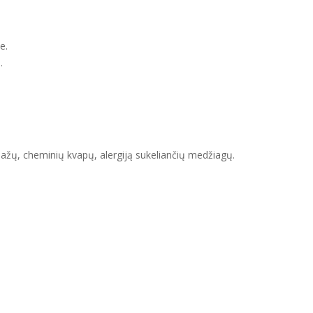
e.
.
žų, cheminių kvapų, alergiją sukeliančių medžiagų.