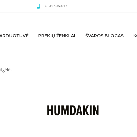
+37065869837
ARDUOTUVĖ
PREKIŲ ŽENKLAI
ŠVAROS BLOGAS
K
ilgėlės