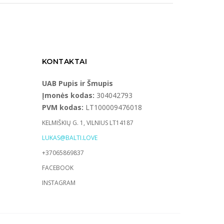
KONTAKTAI
UAB Pupis ir Šmupis
Įmonės kodas:
304042793
PVM kodas:
LT100009476018
KELMIŠKIŲ G. 1, VILNIUS LT14187
LUKAS@BALTI.LOVE
+37065869837
FACEBOOK
INSTAGRAM