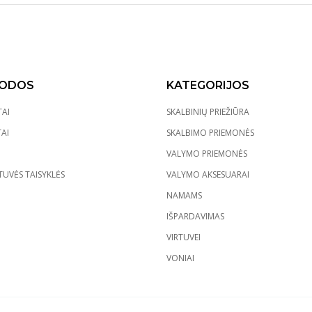
ODOS
KATEGORIJOS
AI
SKALBINIŲ PRIEŽIŪRA
AI
SKALBIMO PRIEMONĖS
VALYMO PRIEMONĖS
UVĖS TAISYKLĖS
VALYMO AKSESUARAI
NAMAMS
IŠPARDAVIMAS
VIRTUVEI
VONIAI