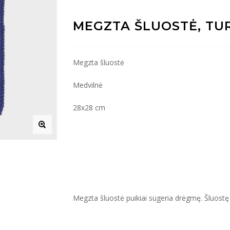
MEGZTA ŠLUOSTĖ, TU
Megzta šluostė
Medvilnė
28x28 cm
Megzta šluostė puikiai sugeria drėgmę. Šluostę ga