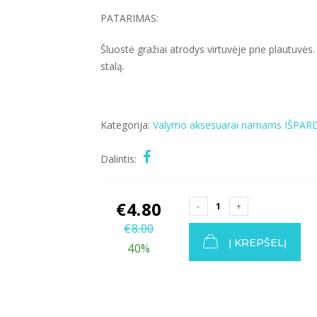
PATARIMAS:
Šluostė gražiai atrodys virtuvėje prie plautuvės
stalą.
Kategorija:
Valymo aksesuarai
namams
IŠPAR
Dalintis:
€
4.80
€
8.00
Į KREPŠELĮ
40%