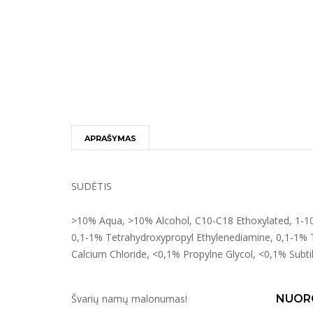
APRAŠYMAS
SUDĖTIS
>10% Aqua, >10% Alcohol, C10-C18 Ethoxylated, 1-1
0,1-1% Tetrahydroxypropyl Ethylenediamine, 0,1-1% 
Calcium Chloride, <0,1% Propylne Glycol, <0,1% Subtil
Švarių namų malonumas!
NUOR