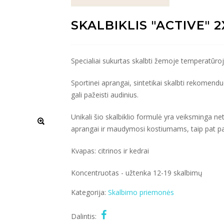
SKALBIKLIS "ACTIVE" 
Specialiai sukurtas skalbti žemoje temperatūroje
Sportinei aprangai, sintetikai skalbti rekome
gali pažeisti audinius.
Unikali šio skalbiklio formulė yra veiksminga net
aprangai ir maudymosi kostiumams, taip pat pata
Kvapas: citrinos ir kedrai
Koncentruotas - užtenka 12-19 skalbimų
Kategorija:
Skalbimo priemonės
Dalintis: