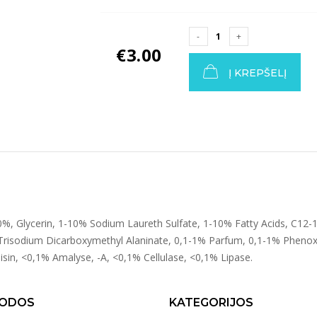
€
3.00
Į KREPŠELĮ
0%, Glycerin, 1-10% Sodium Laureth Sulfate, 1-10% Fatty Acids, C1
Trisodium Dicarboxymethyl Alaninate, 0,1-1% Parfum, 0,1-1% Phenox
isin, <0,1% Amalyse, -A, <0,1% Cellulase, <0,1% Lipase.
ODOS
KATEGORIJOS