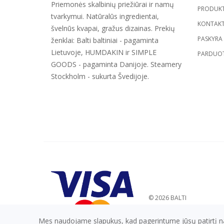
Priemonės skalbinių priežiūrai ir namų
PRODUKT
tvarkymui. Natūralūs ingredientai,
KONTAKT
švelnūs kvapai, gražus dizainas. Prekių
PASKYRA
ženklai: Balti baltiniai - pagaminta
Lietuvoje, HUMDAKIN ir SIMPLE
PARDUOT
GOODS - pagaminta Danijoje. Steamery
Stockholm - sukurta Švedijoje.
© 2026
BALTI
Mes naudojame slapukus, kad pagerintume jūsų patirtį naud