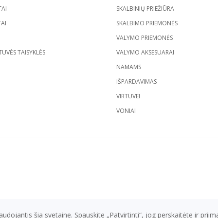
AI
SKALBINIŲ PRIEŽIŪRA
AI
SKALBIMO PRIEMONĖS
VALYMO PRIEMONĖS
UVĖS TAISYKLĖS
VALYMO AKSESUARAI
NAMAMS
IŠPARDAVIMAS
VIRTUVEI
VONIAI
ojantis šia svetaine. Spauskite „Patvirtinti“, jog perskaitėte ir prii