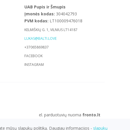
UAB Pupis ir Šmupis
Įmonės kodas:
304042793
PVM kodas:
LT100009476018
KELMIŠKIŲ G. 1, VILNIUS LT14187
LUKAS@BALTI.LOVE
+37065869837
FACEBOOK
INSTAGRAM
el. parduotuvių nuoma
fronto.lt
mate mūsų slapukų politiką. Daugiau informacijos -
slapukų