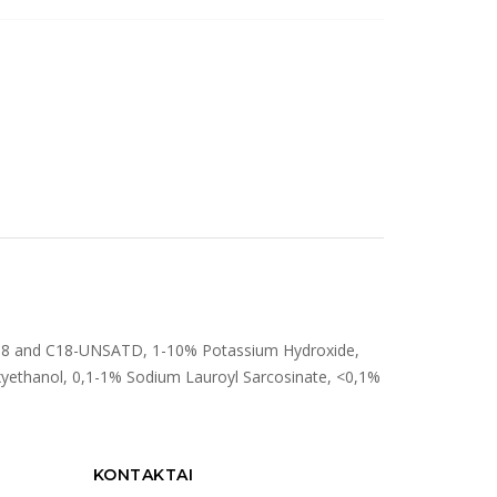
2-18 and C18-UNSATD, 1-10% Potassium Hydroxide,
yethanol, 0,1-1% Sodium Lauroyl Sarcosinate, <0,1%
KONTAKTAI