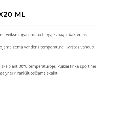
2X20 ML
 - veiksmingai naikina blogą kvapą ir bakterijas.
nduojama žema vandens temperatūra. Karštas vanduo
 skalbiant 30°C temperatūroje. Puikiai tinka sportinei
lynei ir rankšluosčiams skalbti.