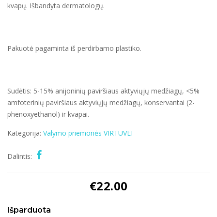
kvapų. Išbandyta dermatologų.
Pakuotė pagaminta iš perdirbamo plastiko.
Sudėtis: 5-15% anijoninių paviršiaus aktyviųjų medžiagų, <5%
amfoterinių paviršiaus aktyviųjų medžiagų, konservantai (2-
phenoxyethanol) ir kvapai.
Kategorija:
Valymo priemonės
VIRTUVEI
Dalintis:
€
22.00
Išparduota