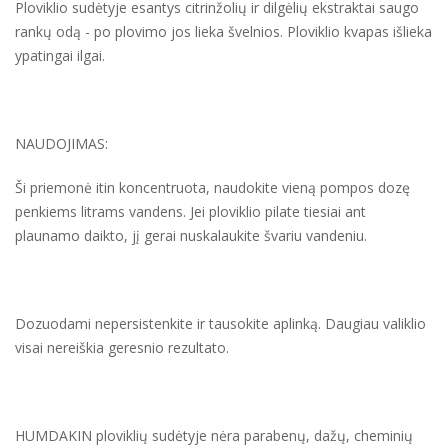
Ploviklio sudėtyje esantys citrinžolių ir dilgėlių ekstraktai saugo
rankų odą - po plovimo jos lieka švelnios. Ploviklio kvapas išlieka
ypatingai ilgai.
NAUDOJIMAS:
Ši priemonė itin koncentruota, naudokite vieną pompos dozę
penkiems litrams vandens. Jei ploviklio pilate tiesiai ant
plaunamo daikto, jį gerai nuskalaukite švariu vandeniu.
Dozuodami nepersistenkite ir tausokite aplinką. Daugiau valiklio
visai nereiškia geresnio rezultato.
HUMDAKIN ploviklių sudėtyje nėra parabenų, dažų, cheminių